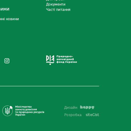
Документи
вини
Часті питання
нні новини
Дизайн
Розробка
siteGist