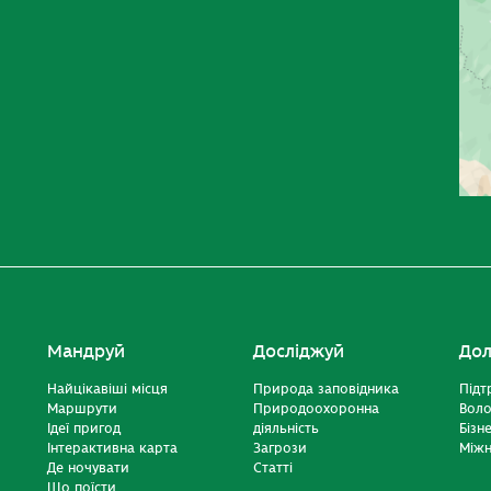
Мандруй
Досліджуй
Дол
Найцікавіші місця
Природа заповідника
Підт
Маршрути
Природоохоронна
Вол
Ідеї пригод
діяльність
Бізн
Інтерактивна карта
Загрози
Міжн
Де ночувати
Статті
Що поїсти