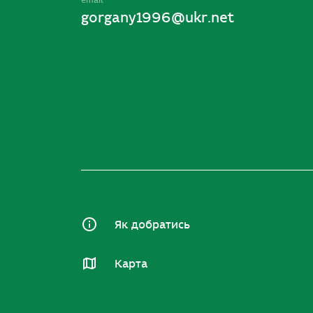
email
gorgany1996@ukr.net
Як добратись
Карта