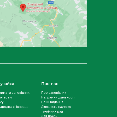
учайся
Про нас
римати заповідник
Про заповідник
онтерам
Напрямки діяльності
есу
Наші видання
ародна співпраця
Діяльність науково
технічних рад
Для преси