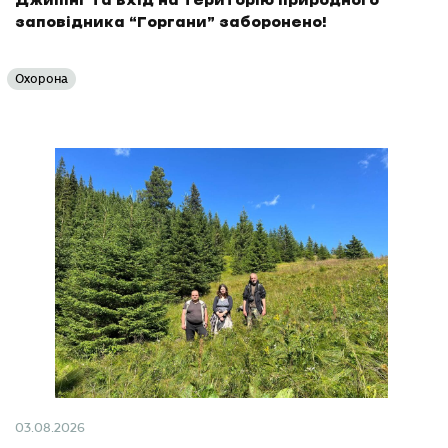
Джипінг та вхід на територію природного
заповідника “Горгани” заборонено!
Охорона
03.08.2026