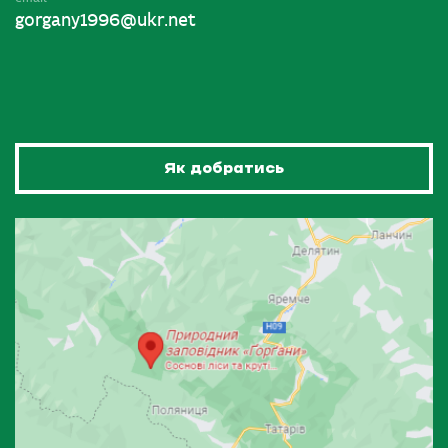
gorgany1996@ukr.net
Як добратись