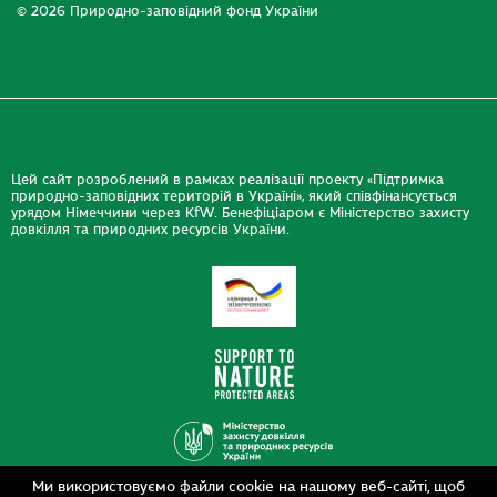
© 2026 Природно-заповідний фонд України
Цей сайт розроблений в рамках реалізації проекту «Підтримка
природно-заповідних територій в Україні», який співфінансується
урядом Німеччини через KfW. Бенефіціаром є Міністерство захисту
довкілля та природних ресурсів України.
Ми використовуємо файли cookie на нашому веб-сайті, щоб
Дизайн