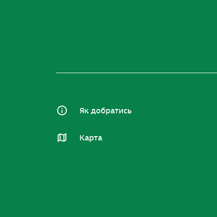
Як добратись
Карта