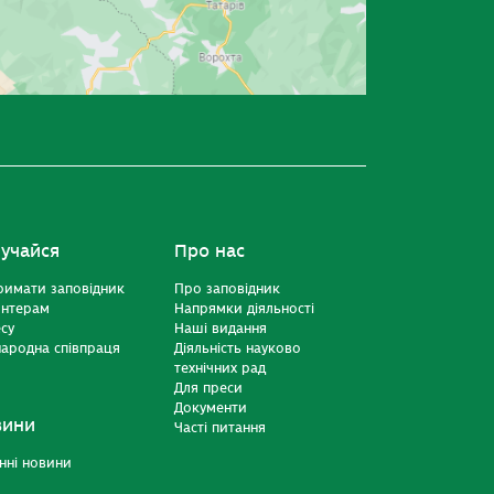
учайся
Про нас
римати заповідник
Про заповідник
онтерам
Напрямки діяльності
есу
Наші видання
ародна співпраця
Діяльність науково
технічних рад
Для преси
Документи
вини
Часті питання
нні новини