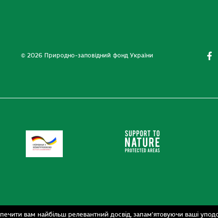
© 2026 Природно-заповідний фонд України
печити вам найбільш релевантний досвід, запам’ятовуючи ваші уподо