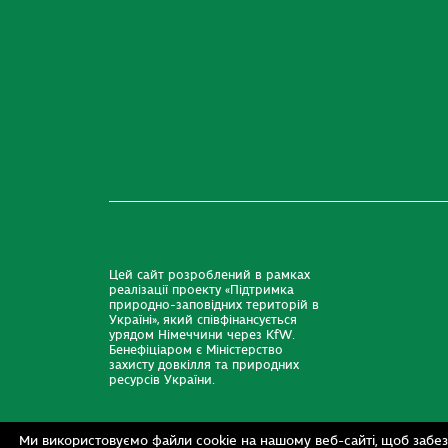
Цей сайт розроблений в рамках
реалізації проекту «Підтримка
природно-заповідних територій в
Україні», який співфінансується
урядом Німеччини через KfW.
Бенефіціаром є Міністерство
захисту довкілля та природних
ресурсів України.
Ми використовуємо файли cookie на нашому веб-сайті, щоб забез