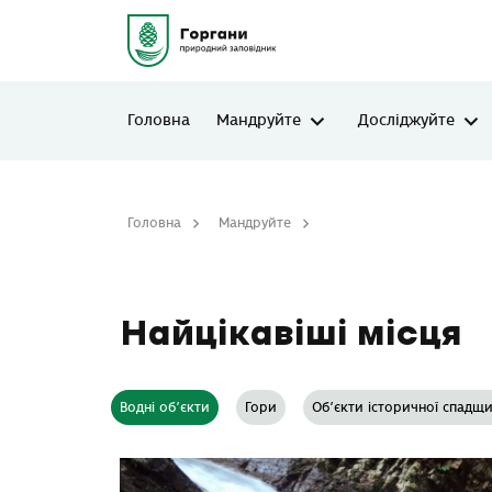
Головна
Мандруйте
Досліджуйте
Головна
Мандруйте
Найцікавіші місця
Найцікавіші місця
Водні об’єкти
Гори
Об’єкти історичної спадщ