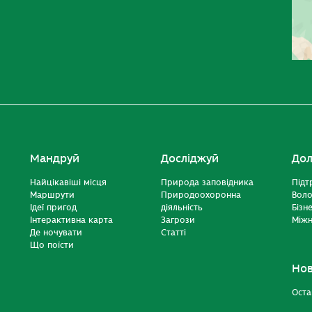
Мандруй
Досліджуй
Дол
Найцікавіші місця
Природа заповідника
Підт
Маршрути
Природоохоронна
Вол
Ідеї пригод
діяльність
Бізн
Інтерактивна карта
Загрози
Міжн
Де ночувати
Статті
Що поїсти
Но
Оста