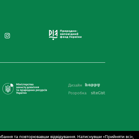
Дизайн
Розробка
siteGist
бання та повторювавши відвідування. Натиснувши «Прийняти всі»,