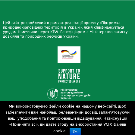
Цей сайт розроблений в рамках реалізації проекту «Підтримка
природно-заповідних територій в Україні», який співфінансується
урядом Німеччини через KfW. Бенефіціаром є Міністерство захисту
довкілля та природних ресурсів України.
Ми використовуємо файли cookie на нашому веб-сайті, щоб
Дизайн
забезпечити вам найбільш релевантний досвід, запам’ятовуючи
Розробка
siteGist
ваші уподобання та повторювавши відвідування. Натиснувши
«Прийняти всі», ви даєте згоду на використання УСІХ файлів
cookie.
Ok