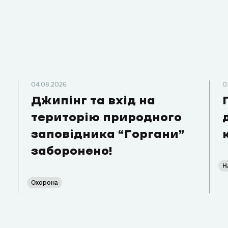
04.08.2026
0
Джипінг та вхід на
територію природного
заповідника “Горгани”
заборонено!
Н
Охорона