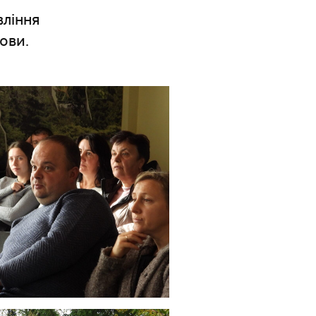
вління
ови.