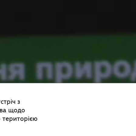
стріч з
тва щодо
 територією