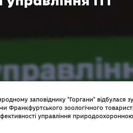
 управління ПТ
иродному заповіднику "Горгани" відбулася зу
ми Франкфуртського зоологічного товарис
ефективності управління природоохоронною