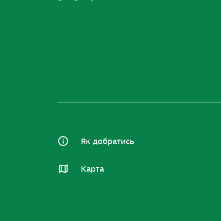
Як добратись
Карта