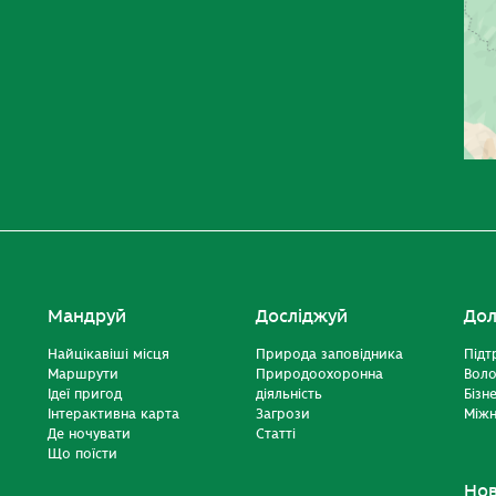
Мандруй
Досліджуй
Дол
Найцікавіші місця
Природа заповідника
Підт
Маршрути
Природоохоронна
Вол
Ідеї пригод
діяльність
Бізн
Інтерактивна карта
Загрози
Міжн
Де ночувати
Статті
Що поїсти
Но