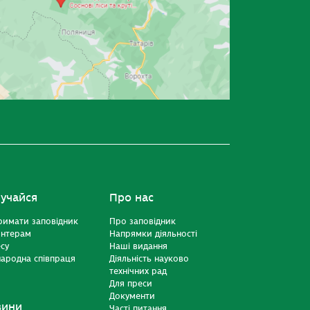
учайся
Про нас
римати заповідник
Про заповідник
онтерам
Напрямки діяльності
есу
Наші видання
ародна співпраця
Діяльність науково
технічних рад
Для преси
Документи
вини
Часті питання