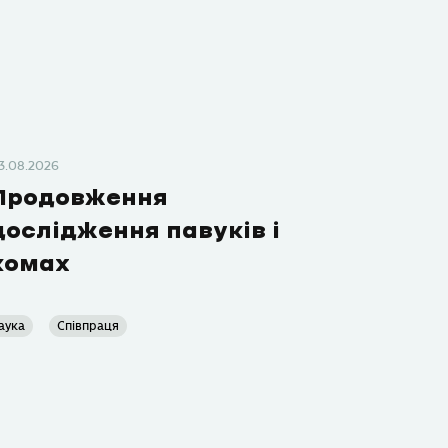
3.08.2026
Продовження
дослідження павуків і
комах
аука
Співпраця