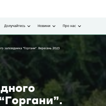
Долучайтесь
Новини
Про нас
го заповідника “Горгани”. Вересень 2023
одного
“Горгани”.