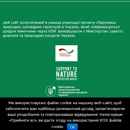
Цей сайт розроблений в рамках реалізації проекту «Підтримка
природно-заповідних територій в Україні», який співфінансується
урядом Німеччини через KfW. Бенефіціаром є Міністерство захисту
довкілля та природних ресурсів України.
Ми використовуємо файли cookie на нашому веб-сайті, щоб
Дизайн
забезпечити вам найбільш релевантний досвід, запам’ятовуючи
Розробка
siteGist
ваші уподобання та повторювавши відвідування. Натиснувши
«Прийняти всі», ви даєте згоду на використання УСІХ файлів
cookie.
Ok