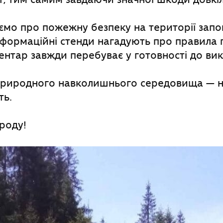
мо про пожежну безпеку на території запо
нформаційні стенди нагадують про правила п
нтар завжди перебуває у готовності до ви
риродного навколишнього середовища — н
ть.
роду!