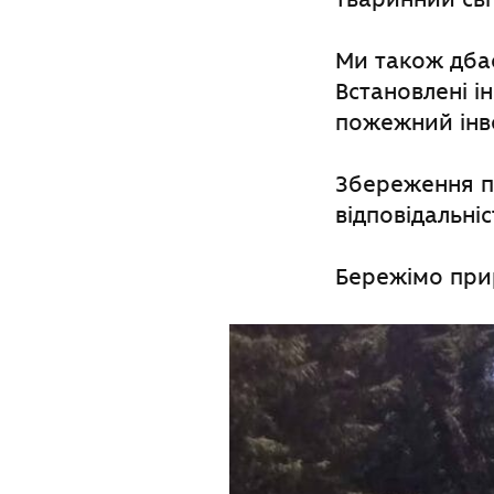
Ми також дбає
Встановлені і
пожежний інве
Збереження п
відповідальніс
Бережімо при