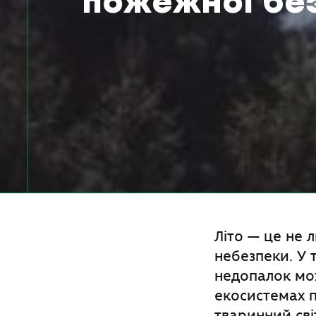
пожежної бе
Літо — це не 
небезпеки. У 
недопалок мо
екосистемах 
тваринний сві