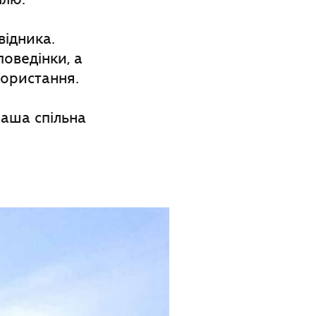
відника.
оведінки, а
користання.
аша спільна