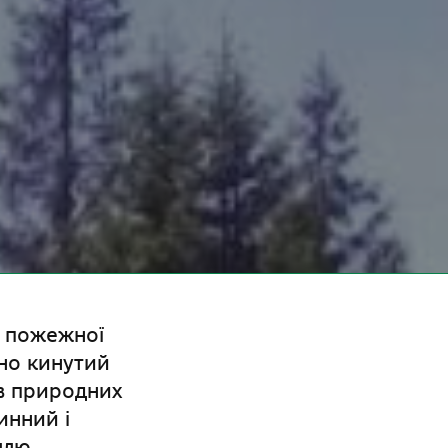
ї пожежної
жно кинутий
в природних
нний і
ллю.