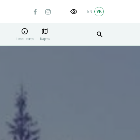
EN
УК
Інфоцентр
Карта