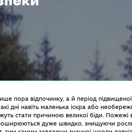
зпеки
лише пора відпочинку, а й період підвищено
такі дні навіть маленька іскра або необере
жуть стати причиною великої біди. Пожежі 
поширюються дуже швидко, знищуючи росли
т, тим самим завдаючи значної шкоди довкі