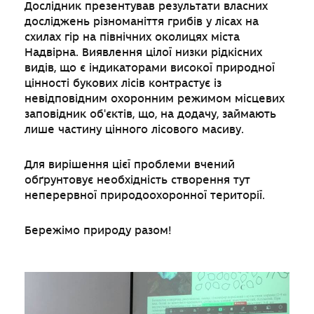
Дослідник презентував результати власних
досліджень різноманіття грибів у лісах на
схилах гір на північних околицях міста
Надвірна. Виявлення цілої низки рідкісних
видів, що є індикаторами високої природної
цінності букових лісів контрастує із
невідповідним охоронним режимом місцевих
заповідник об'єктів, що, на додачу, займають
лише частину цінного лісового масиву.
Для вирішення цієї проблеми вчений
обґрунтовує необхідність створення тут
неперервної природоохоронної території.
Бережімо природу разом!