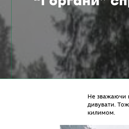
“Горгани” с
Не зважаючи н
дивувати. Тож
килимом.