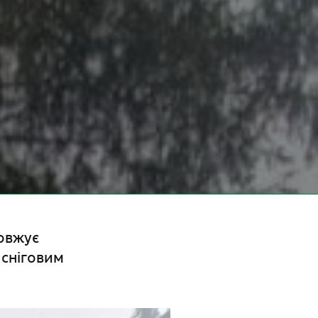
овжує
 сніговим