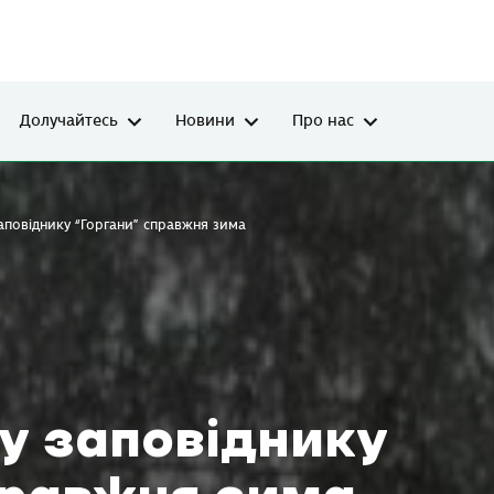
Долучайтесь
Новини
Про нас
повіднику “Горгани” справжня зима
у заповіднику