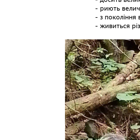
- риють велич
- з покоління
- живиться рі