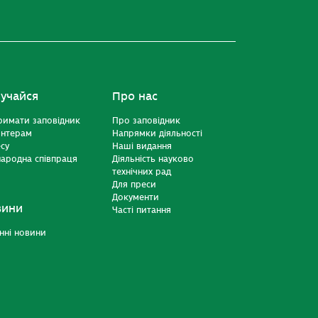
учайся
Про нас
римати заповідник
Про заповідник
онтерам
Напрямки діяльності
есу
Наші видання
ародна співпраця
Діяльність науково
технічних рад
Для преси
Документи
вини
Часті питання
нні новини