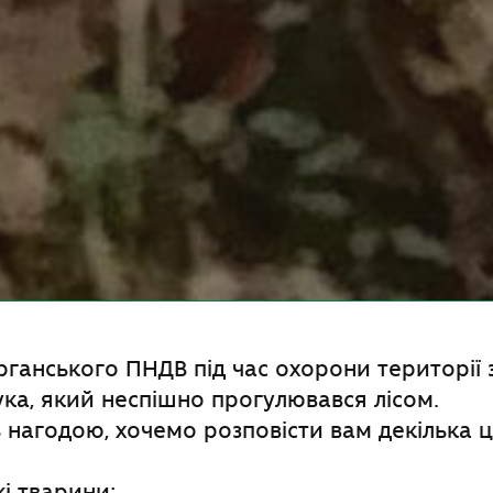
рганського ПНДВ під час охорони території 
ука, який неспішно прогулювався лісом.
нагодою, хочемо розповісти вам декілька ц
кі тварини;