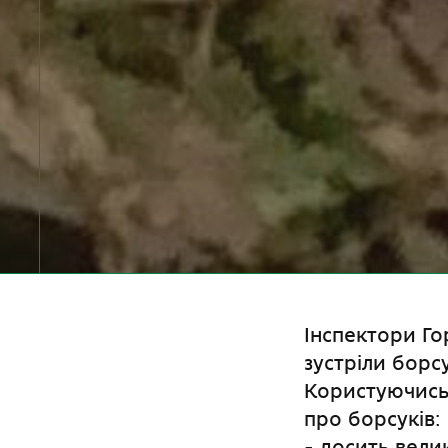
Інспектори Го
зустріли борс
Користуючись 
про борсуків:
- досить вели