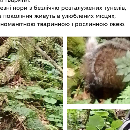
езні нори з безліччю розгалужених тунелів;
 в покоління живуть в улюблених місцях;
зноманітною тваринною і рослинною їжею.