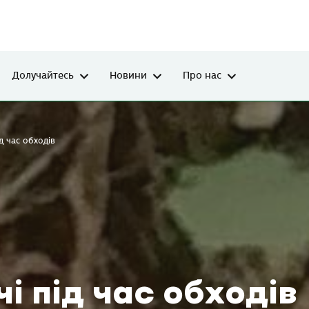
Долучайтесь
Новини
Про нас
ід час обходів
чі під час обходів