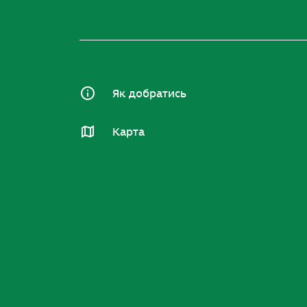
Як добратись
Карта