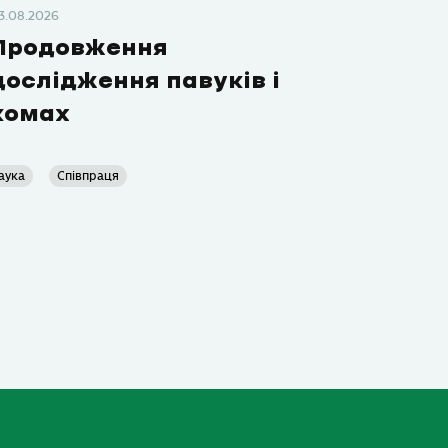
3.08.2026
Продовження
дослідження павуків і
комах
аука
Співпраця