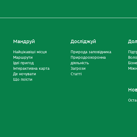
Мандруй
Досліджуй
Дол
Найцікавіші місця
Природа заповідника
Підт
Маршрути
Природоохоронна
Вол
Ідеї пригод
діяльність
Бізн
Інтерактивна карта
Загрози
Міжн
Де ночувати
Статті
Що поїсти
Но
Оста