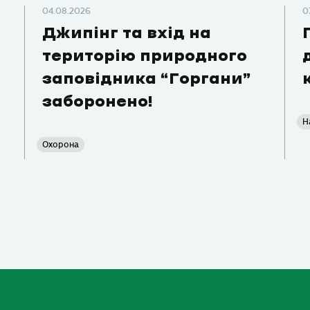
04.08.2026
0
Джипінг та вхід на
територію природного
заповідника “Горгани”
заборонено!
Н
Охорона