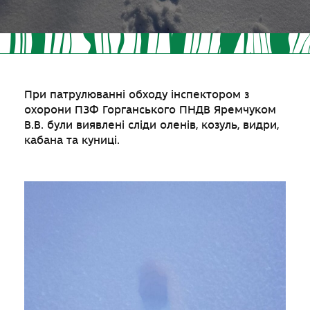
При патрулюванні обходу інспектором з
охорони ПЗФ Горганського ПНДВ Яремчуком
В.В. були виявлені сліди оленів, козуль, видри,
кабана та куниці.