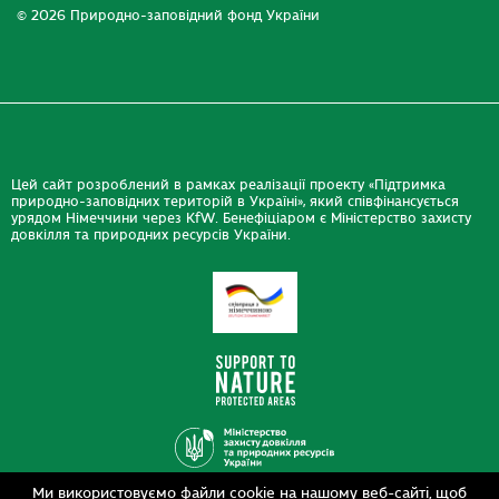
© 2026 Природно-заповідний фонд України
Цей сайт розроблений в рамках реалізації проекту «Підтримка
природно-заповідних територій в Україні», який співфінансується
урядом Німеччини через KfW. Бенефіціаром є Міністерство захисту
довкілля та природних ресурсів України.
Ми використовуємо файли cookie на нашому веб-сайті, щоб
Дизайн