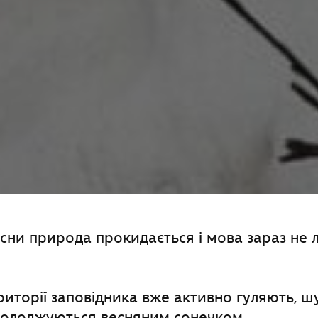
сни природа прокидається і мова зараз не
риторії заповідника вже активно гуляють, 
солоджуються весняним сонечком.