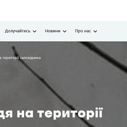
Долучайтесь
Новини
Про нас
а території заповідника
я на території