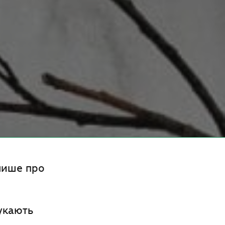
 лише про
шукають