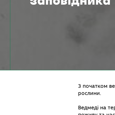
заповідника
З початком ве
рослини.
Ведмеді на те
поживу та на