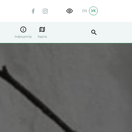
EN
УК
Інфоцентр
Карта