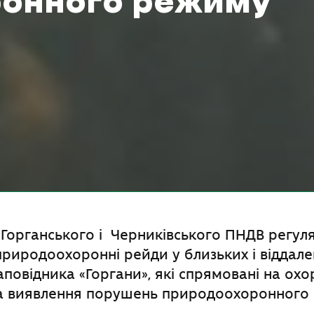
онного режиму
 Горганського і Черниківського ПНДВ регул
риродоохоронні рейди у близьких і віддал
повідника «Горгани», які спрямовані на охо
та виявлення порушень природоохоронного