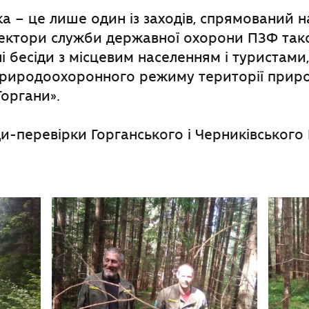
а – це лише один із заходів, спрямований 
пектори служби державної охорони ПЗФ так
і бесіди з місцевим населенням і туристами
риродоохоронного режиму території прир
Горгани».
и-перевірки Горганського і Черниківського 