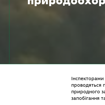
природоохор
Інспекторами
проводяться п
природного за
запобігання 