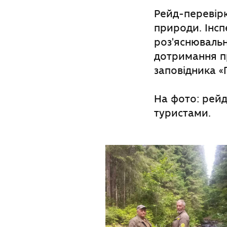
Рейд-перевірк
природи. Інс
роз'яснювальн
дотримання п
заповідника «
На фото: рейд
туристами.