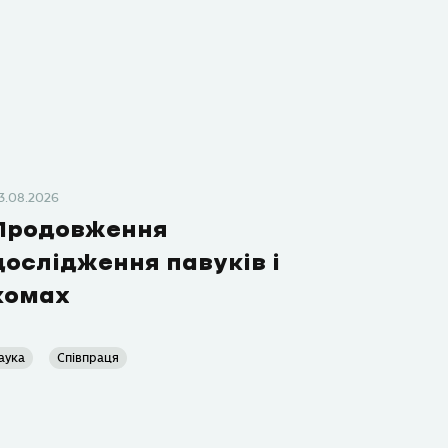
3.08.2026
Продовження
дослідження павуків і
комах
аука
Співпраця