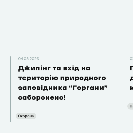
04.08.2026
0
Джипінг та вхід на
територію природного
заповідника “Горгани”
заборонено!
Н
Охорона