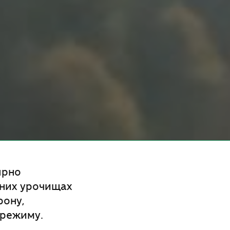
ярно
ених урочищах
рону,
 режиму.