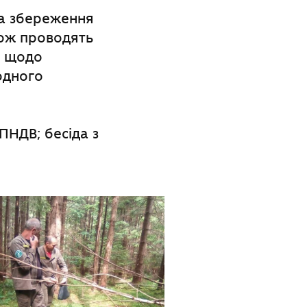
на збереження
ож проводять
, щодо
одного
ПНДВ; бесіда з