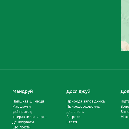
Мандруй
Досліджуй
Дол
Найцікавіші місця
Природа заповідника
Підт
Маршрути
Природоохоронна
Вол
Ідеї пригод
діяльність
Бізн
Інтерактивна карта
Загрози
Міжн
Де ночувати
Статті
Що поїсти