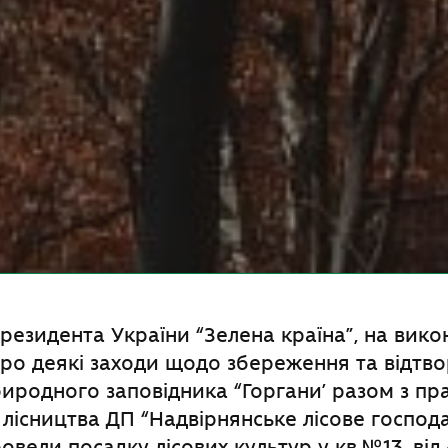
Президента України “Зелена країна”, на вик
о деякі заходи щодо збереження та відтвор
иродного заповідника “Горгани’ разом з пр
 лісництва ДП “Надвірнянське лісове господ
овели посадку лісових культур у кв.№13, від.