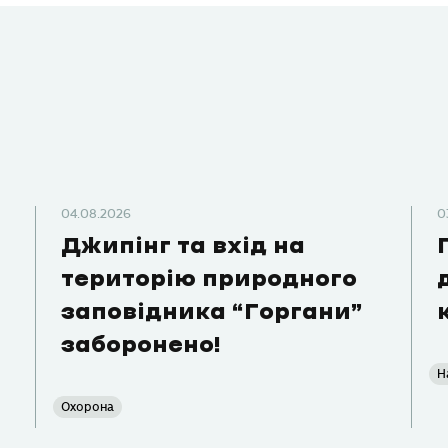
04.08.2026
0
Джипінг та вхід на
територію природного
заповідника “Горгани”
заборонено!
Н
Охорона