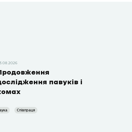
3.08.2026
Продовження
дослідження павуків і
комах
аука
Співпраця