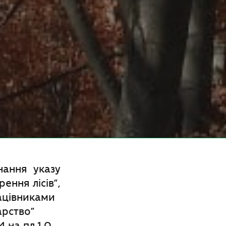
онання указу
ення лісів”,
ацівниками
арство”
4 на пл.1.0