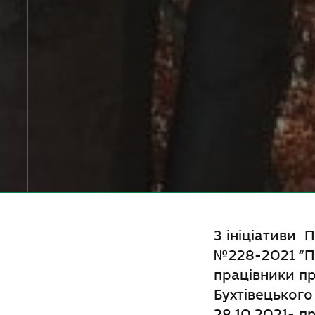
З ініціативи 
№228-2021 “Пр
працівники пр
Бухтівецького
28.10.2021- пр