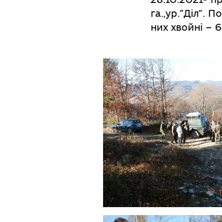
га.,ур.”Діл”. 
них хвойні – 