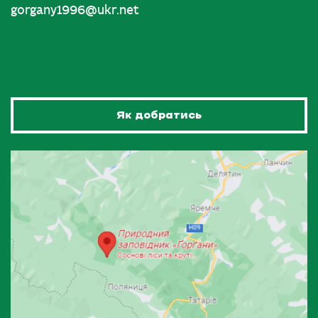
gorgany1996@ukr.net
Як добратись