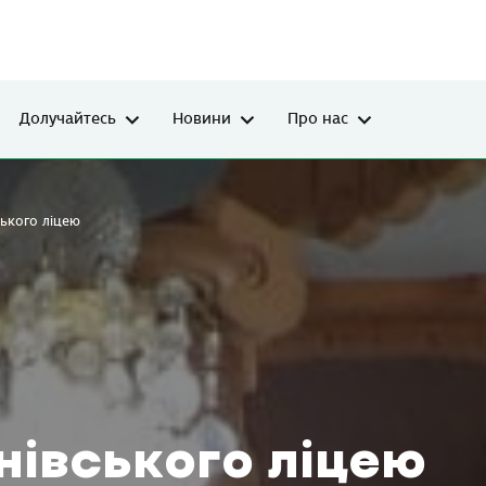
Долучайтесь
Новини
Про нас
ського ліцею
нівського ліцею