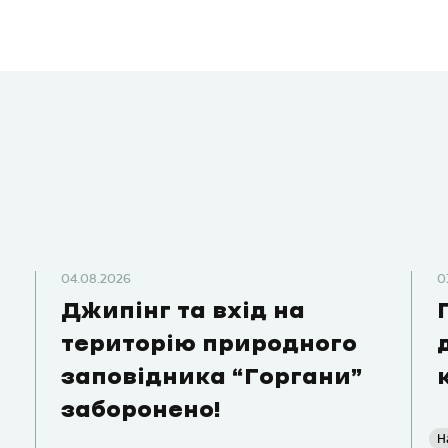
04.08.2026
0
Джипінг та вхід на
територію природного
заповідника “Горгани”
заборонено!
Н