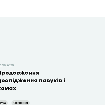
3.08.2026
Продовження
дослідження павуків і
комах
аука
Співпраця