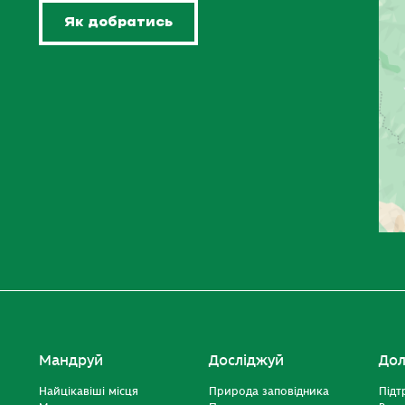
Як добратись
Мандруй
Досліджуй
Дол
Найцікавіші місця
Природа заповідника
Підт