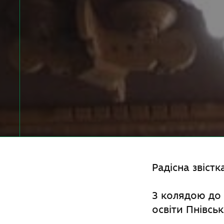
Радісна звіст
З колядою до 
освіти Пнівськ