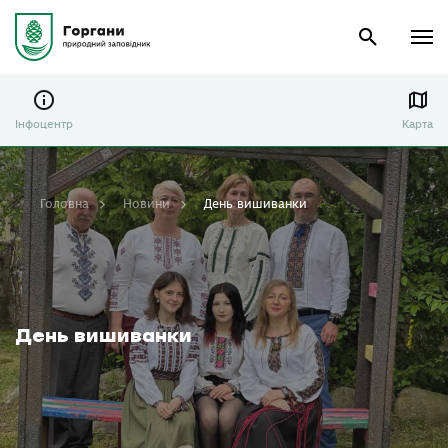
Інфоцентр
Карта
Головна
Новини
День вишиванки
День вишиванки