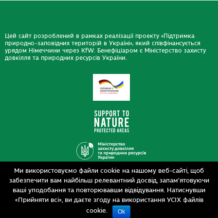
Цей сайт розроблений в рамках реалізації проекту «Підтримка
природно-заповідних територій в Україні», який співфінансується
урядом Німеччини через KfW. Бенефіціаром є Міністерство захисту
довкілля та природних ресурсів України.
Ми використовуємо файли cookie на нашому веб-сайті, щоб
Дизайн
забезпечити вам найбільш релевантний досвід, запам’ятовуючи
Розробка
siteGist
ваші уподобання та повторювавши відвідування. Натиснувши
«Прийняти всі», ви даєте згоду на використання УСІХ файлів
cookie.
Ok