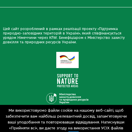
Цей сайт розроблений в рамках реалізації проекту «Підтримка
природно-заповідних територій в Україні», який співфінансується
урядом Німеччини через KfW. Бенефіціаром є Міністерство захисту
довкілля та природних ресурсів України.
Ми використовуємо файли cookie на нашому веб-сайті, щоб
Дизайн
забезпечити вам найбільш релевантний досвід, запам’ятовуючи
Розробка
siteGist
ваші уподобання та повторювавши відвідування. Натиснувши
«Прийняти всі», ви даєте згоду на використання УСІХ файлів