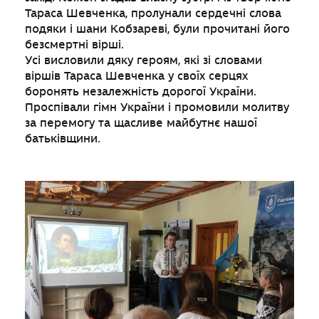
Тараса Шевченка, пролунали сердечні слова
подяки і шани Кобзареві, були прочитані його
безсмертні вірші.
Усі висловили дяку героям, які зі словами
віршів Тараса Шевченка у своїх серцях
боронять незалежність дорогої України.
Проспівали гімн України і промовили молитву
за перемогу та щасливе майбутнє нашої
батьківщини.