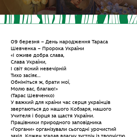
09 березня – День народження Тараса
Шевченка – Пророка України
«І оживе добра слава,
Слава України,
І світ ясний невечірній
Тихо засіяє…
Обніміться ж, брати мої,
Молю вас, благаю!»
(Тарас Шевченко)
У важкий для країни час серця українців
звертаються до нашого Кобзаря, нашого
Учителя і борця за щастя України.
Працівники природного заповідника
«Горгани» організували сьогодні урочистий
захід. Кожен згадав власну зустріч із творчістю