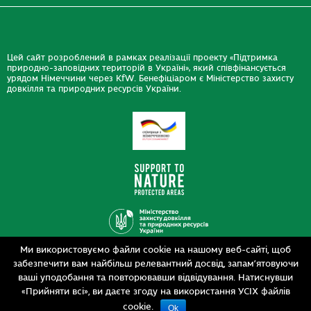
Цей сайт розроблений в рамках реалізації проекту «Підтримка
природно-заповідних територій в Україні», який співфінансується
урядом Німеччини через KfW. Бенефіціаром є Міністерство захисту
довкілля та природних ресурсів України.
Ми використовуємо файли cookie на нашому веб-сайті, щоб
Дизайн
забезпечити вам найбільш релевантний досвід, запам’ятовуючи
Розробка
siteGist
ваші уподобання та повторювавши відвідування. Натиснувши
«Прийняти всі», ви даєте згоду на використання УСІХ файлів
cookie.
Ok