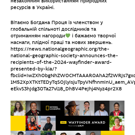
незаконним використанням природних
ресурсів в Україні.
Вітаємо Богдана Проця із членством у
глобальній спільноті дослідників та
отриманням нагороди
і бажаємо творчої
наснаги, плідної праці та нових звершень.
https://news.nationalgeographic.org/the-
national-geographic-society-announces-the-
recipients-of-the-2024-wayfinder-award-
presented-by-kia/?
fbclid=IwZXh0bgNhZW0CMTAAAR0AhA2f2WRJs7gxc
1M52XpXTKtTEDyTqSOJlyIsjuTpyVNfhnmInU_aem_AV
eEkvS3hJdg30Ta27vl18_DhBV4PeJhj4Nyz4pr2X8