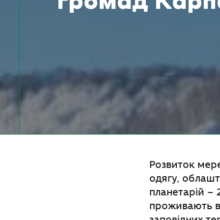
громад Карп
Розвиток мер
одягу, облашт
планетарій – 
проживають в
заповідних те