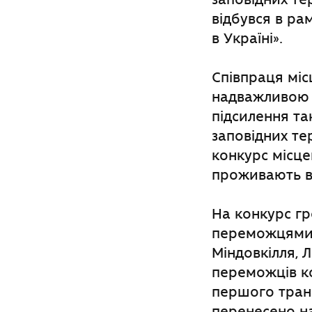
відбувся в ра
в Україні».
Співпраця мі
надважливою у
підсилення та
заповідних те
конкурс місце
проживають в 
На конкурс гр
переможцями 2
Міндовкілля, 
переможців ко
першого транш
перенесено на