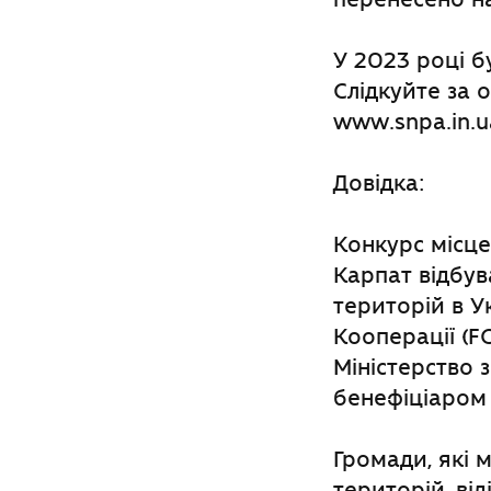
У 2023 році б
Слідкуйте за 
www.snpa.in.u
Довідка:
Конкурс місце
Карпат відбув
територій в У
Кооперації (F
Міністерство 
бенефіціаром 
Громади, які
територій, ві