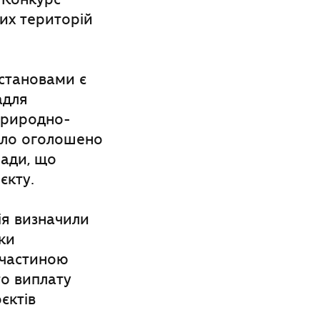
их територій
становами є
адля
 природно-
було оголошено
мади, що
єкту.
ія визначили
ки
З частиною
то виплату
єктів