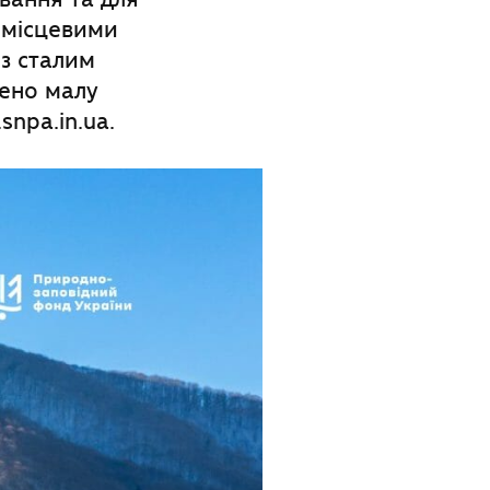
з місцевими
із сталим
ено малу
snpa.in.ua.