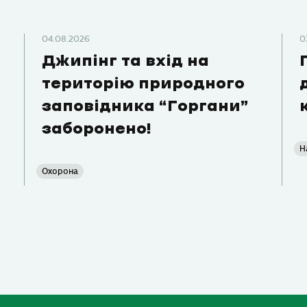
04.08.2026
0
Джипінг та вхід на
територію природного
заповідника “Горгани”
заборонено!
Н
Охорона