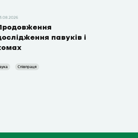
3.08.2026
Продовження
дослідження павуків і
комах
аука
Співпраця