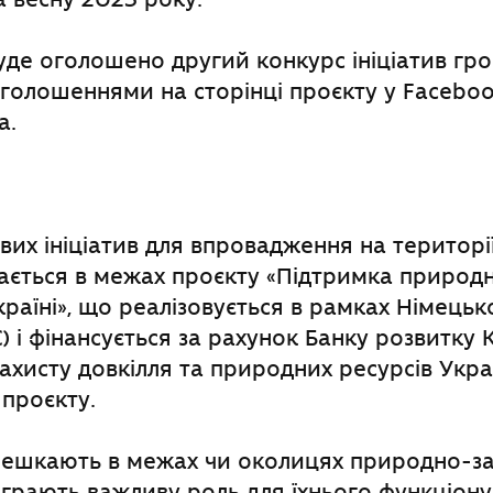
уде оголошено другий конкурс ініціатив гр
оголошеннями на сторінці проєкту у Facebook
a.
вих ініціатив для впровадження на територі
ається в межах проєкту «Підтримка природ
країні», що реалізовується в рамках Німецьк
C) і фінансується за рахунок Банку розвитку 
захисту довкілля та природних ресурсів Укра
проєкту.
 мешкають в межах чи околицях природно-з
діграють важливу роль для їхнього функціону