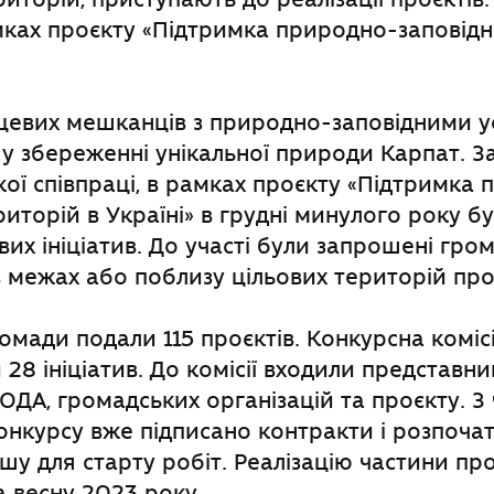
мках проєкту «Підтримка природно-заповідн
сцевих мешканців з природно-заповідними у
 збереженні унікальної природи Карпат. З
кої співпраці, в рамках проєкту «Підтримка
риторій в Україні» в грудні минулого року 
вих ініціатив. До участі були запрошені гро
межах або поблизу цільових територій про
омади подали 115 проєктів. Конкурсна коміс
8 ініціатив. До комісії входили представни
ЛОДА, громадських організацій та проєкту. 
нкурсу вже підписано контракти і розпоча
у для старту робіт. Реалізацію частини про
 весну 2023 року.