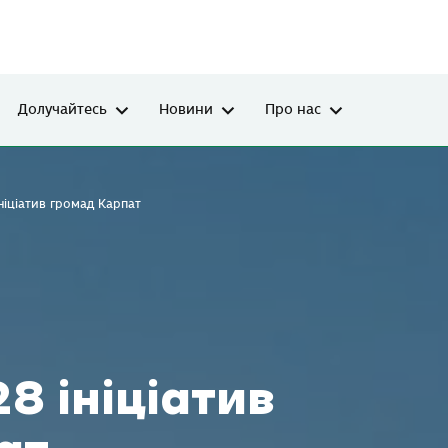
Долучайтесь
Новини
Про нас
ніціатив громад Карпат
8 ініціатив