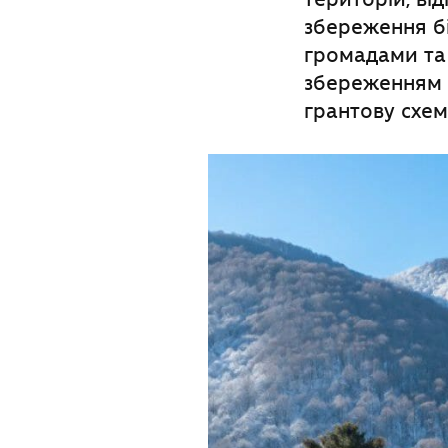
збереження бі
громадами та 
збереженням 
грантову схему