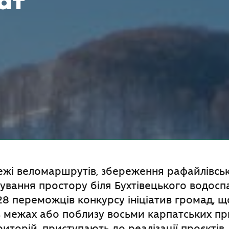
ат
ежі веломаршрутів, збереження рафайлівсь
ування простору біля Бухтівецького водоспад
28 переможців конкурсу ініціатив громад, щ
 межах або поблизу восьми карпатських п
риторій, приступають до реалізації проєктів