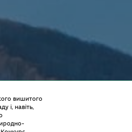
кого вишитого
у і, навіть,
о
риродно-
. Конкурс