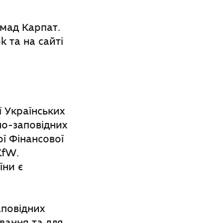
омад Карпат.
 та на сайті
ї Українських
но-заповідних
ої Фінансової
KfW.
їни є
аповідних
вання та для